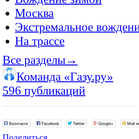
Москва
Экстремальное вожден
На трассе
Все разделы
→
Команда «Газу.ру»
596 публикаций
Вконтакте
Facebook
Twitter
Google+
Мой м
Поделиться