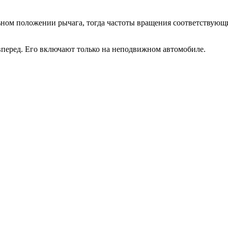
льном положении рычага, тогда частоты вращения соответствую
вперед. Его включают только на неподвижном автомобиле.
пассажиров и перевозимого груза, тем плавнее надо отпукать 
ервую, а вторую передачу.
посредственно перпед выбоиной отпустите педаль тормоза. У
ль тормоза. Это приводит у довольно значительным нагрузкам на
пления. Опытные водители для экономии на тормозный накладк
позволяет.
ование информации с сайта разрешено только с письменного р
k
ВКонтакте