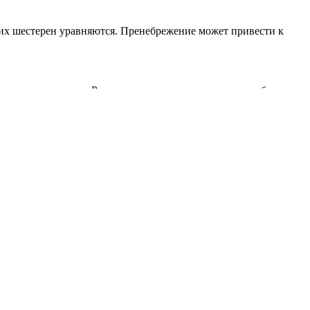
щих шестерен уравняются. Пренебрежение может привести к
педаль сцепления. Резкое отпускание педали создает большую
дар окажется значительно более слабым. Некоторые водители
 клапаны и манжеты главного тормозного цилиндра.
ах тормозят сугубо двигателем постепенно переключаясь на
азрешения
администрации
.
Поделиться…