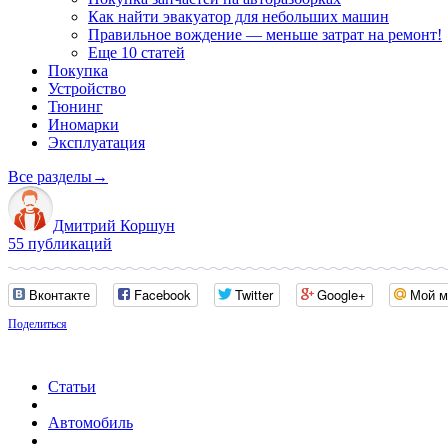
Как найти эвакуатор для небольших машин
Правильное вождение — меньше затрат на ремонт!
Еще 10 статей
Покупка
Устройство
Тюнинг
Иномарки
Эксплуатация
Все разделы
→
Дмитрий Коршун
55 публикаций
Вконтакте
Facebook
Twitter
Google+
Мой м
Поделиться
Статьи
Автомобиль