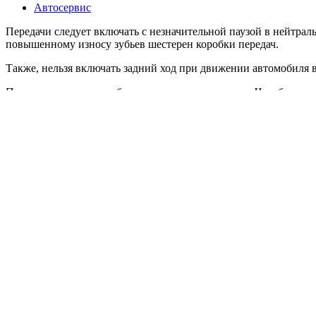
Автосервис
Передачи следует включать с незначительной паузой в нейтра
повышенному износу зубьев шестерен коробки передач.
Также, нельзя включать задний ход при движении автомобиля 
Педаль сцепления необходимо отпускать плавно. Чем больше 
нагрузку на трансмиссию и двигатель.
При начале движения на скользкой дороге лучше включать не п
Перед выбоиной или бугорком тормозите лишь заранее, а не
рекомендуют в таких случаях выжимать сцепление.
После окончания торможения не следует резко отпускать педа
Тормозить лучше двигателем - не выключая передачи и сце
пониженную передачу. Но это только в случаях когда ситуация 
Дмитрий Коршун
21.12.2011
© Копир
8
Faceboo