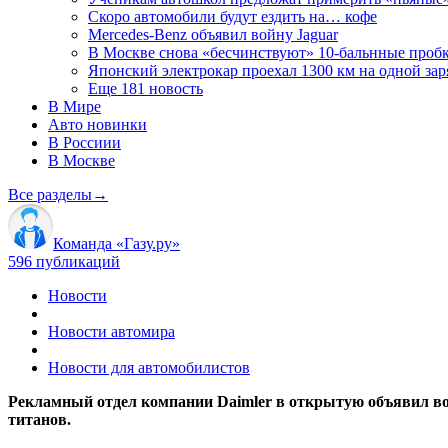
Скоро автомобили будут ездить на… кофе
Mercedes-Benz объявил войну Jaguar
В Москве снова «бесчинствуют» 10-бальнные проб
Японский электрокар проехал 1300 км на одной зар
Еще 181 новость
В Мире
Авто новинки
В Россиии
В Москве
Все разделы
→
Команда «Газу.ру»
596 публикаций
Новости
Новости автомира
Новости для автомобилистов
Рекламный отдел компании Daimler в открытую объявил во
титанов.