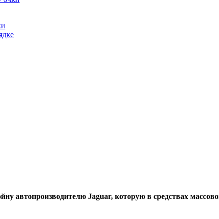
ки
ядке
йну автопроизводителю Jaguar, которую в средствах массов