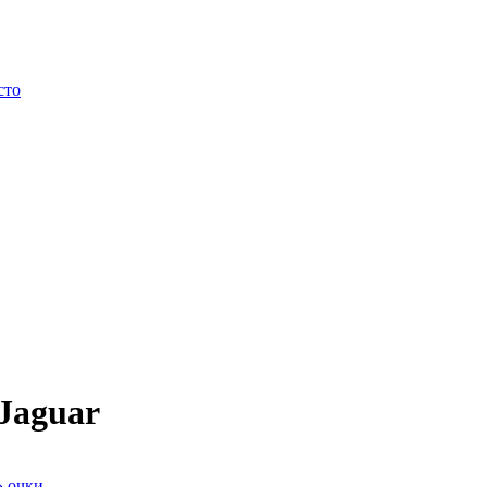
сто
Jaguar
» очки