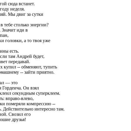
угой сюда встанет.
году неделя.
няй. Мы двиг за сутки
 в тебе столько энергии?
. Значит иди в
пан,
и головки, а то твоя уже
ины есть.
сли там Андрей будет,
ивет передавай.
х купил -- обменяют, тупить
домашнему -- зайти приятно.
рал — это
я Гордеича. Он взял
 склеил секундным суперклеем.
ь: вправо-влево,
рки померяли компрессию --
ть. Действительно интересно там.
ной. Свозил его
рошие друзья!