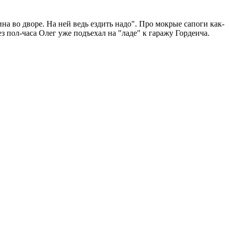
на во дворе. На ней ведь ездить надо". Про мокрые сапоги как-
з пол-часа Олег уже подъехал на "ладе" к гаражу Гордеича.