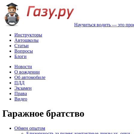
Научиться водить — это про
Инструкторы
Автошколы
Статьи
Вопросы
Блоги
Новости
О вождении
Об автомобиле
ПДД
Экзамен
Права
Видео
Гаражное братство
Обмен опытом
Близорукость за рулем: контактные линзы vs. очки