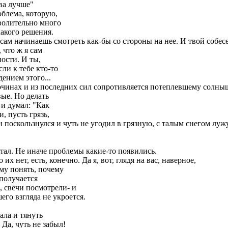
ва лучше"
облема, которую,
зволительно много
какого решения.
 сам начинаешь смотреть как-бы со стороны на нее. И твой собес
, что ж я сам
ности. И ты,
ли к тебе кто-то
ением этого...
очинах и из последних сил сопротивляется потеплевшему солны
вые. Но делать
 и думал: "Как
, пусть грязь,
 поскользнулся и чуть не угодил в грязную, с талым снегом лужу
стал. Не иначе проблемы какие-то появились.
х нет, есть, конечно. Да я, вот, глядя на вас, наверное,
ому понять, почему
 получается
, свечи посмотрели- и
его взгляда не укроется.
тала и тянуть
 Да, чуть не забыл!