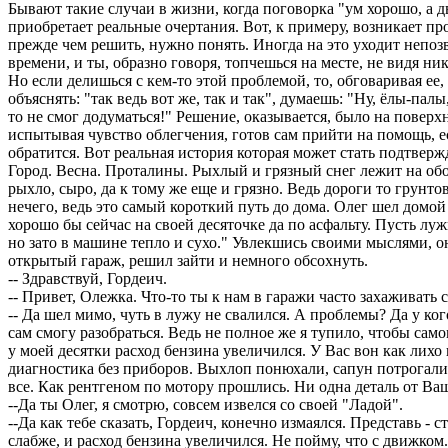
Бывают такие случаи в жизни, когда поговорка "ум хорошо, а д
приобретает реальные очертания. Вот, к примеру, возникает пр
прежде чем решить, нужно понять. Иногда на это уходит непо
времени, и ты, образно говоря, топчешься на месте, не видя ни
Но если делишься с кем-то этой проблемой, то, обговаривая ее,
объяснять: "так ведь вот же, так и так", думаешь: "Ну, ёлы-палы
то не смог додуматься!" Решение, оказывается, было на поверх
испытывая чувство облегчения, готов сам прийти на помощь, ес
обратится. Вот реальная история которая может стать подтвержд
Город. Весна. Проталины. Рыхлый и грязный снег лежит на об
рыхло, сыро, да к тому же еще и грязно. Ведь дороги то грунто
нечего, ведь это самый короткий путь до дома. Олег шел домой
хорошо бы сейчас на своей десяточке да по асфальту. Пусть лужи
но зато в машине тепло и сухо." Увлекшись своими мыслями, он
открытый гараж, решил зайти и немного обсохнуть.
-- Здравствуй, Гордеич.
-- Привет, Олежка. Что-то ты к нам в гаражи часто захаживать 
-- Да шел мимо, чуть в лужу не свалился. А проблемы? Да у кого и
сам смогу разобраться. Ведь не полное же я тупило, чтобы сам
у моей десятки расход бензина увеличился. У Вас вон как лихо
диагностика без приборов. Выхлоп понюхали, сапун потрогали
все. Как рентгеном по мотору прошлись. Ни одна деталь от Ваш
--Да ты Олег, я смотрю, совсем извелся со своей "Ладой".
--Да как тебе сказать, Гордеич, конечно измаялся. Представь - с
слабже, и расход бензина увеличился. Не пойму, что с движком.