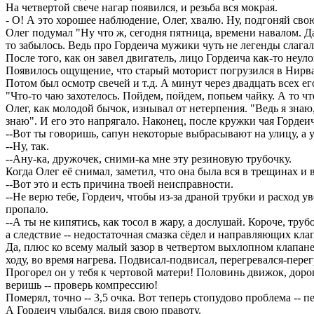
На четвертой свече нагар появился, и резьба вся мокрая.
- О! А это хорошее наблюдение, Олег, хвалю. Ну, подгоняй св
Олег подумал "Ну что ж, сегодня пятница, времени навалом. Да
то забылось. Ведь про Гордеича мужики чуть не легенды слагал
После того, как он завел двигатель, лицо Гордеича как-то неул
Появилось ощущение, что старый моторист погрузился в Нирва
Потом был осмотр свечей и т.д. А минут через двадцать всех е
"Что-то чаю захотелось. Пойдем, пойдем, попьем чайку. А то чт
Олег, как молодой бычок, изнывал от нетерпения. "Ведь я знаю, 
знаю". И его это напрягало. Наконец, после кружки чая Гордеич
--Вот ты говоришь, сапун некоторые выбрасывают на улицу, а у 
--Ну, так.
--Ану-ка, дружочек, сними-ка мне эту резиновую трубочку.
Когда Олег её снимал, заметил, что она была вся в трещинах и 
--Вот это и есть причина твоей неисправности.
--Не верю тебе, Гордеич, чтобы из-за драной трубки и расход у
пропало.
--А ты не кипятись, как тосол в жару, а дослушай. Короче, трубо
а следствие -- недостаточная смазка сёдел и направляющих кла
Да, плюс ко всему малый зазор в четвертом выхлопном клапане.
ходу, во время нагрева. Подвисал-подвисал, перегревался-перег
Прогорел он у тебя к чертовой матери! Половинь движок, доро
веришь -- проверь компрессию!
Померял, точно -- 3,5 очка. Вот теперь стопудово проблема -- п
А Гордеич улыбался, видя свою правоту.