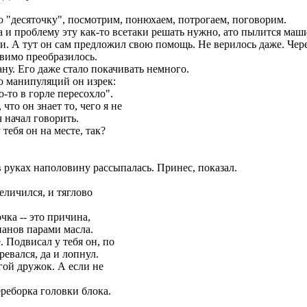
ою "десяточку", посмотрим, понюхаем, потрогаем, поговорим.
 и проблему эту как-то всетаки решать нужно, ато пылится маши
и. А тут он сам предложил свою помощь. Не верилось даже. Чере
овимо преобразилось.
ну. Его даже стало покачивать немного.
го манипуляций он изрек:
о-то в горле пересохло".
что он знает то, чего я не
 начал говорить.
тебя он на месте, так?
в руках наполовину рассыпалась. Принес, показал.
величился, и тяглово
чка -- это причина,
панов парами масла.
 Подвисал у тебя он, по
ревался, да и лопнул.
гой дружок. А если не
ереборка головки блока.