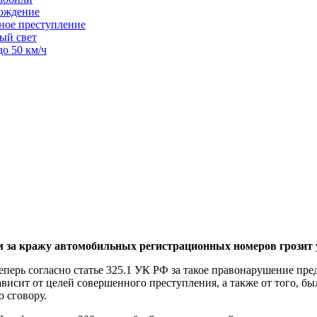
вождение
ное преступление
ый свет
о 50 км/ч
м за кражу автомобильных регистрационных номеров грозит 
еперь согласно статье 325.1 УК РФ за такое правонарушение пр
ависит от целей совершенного преступления, а также от того, 
о сговору.