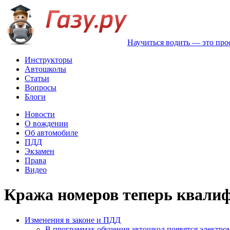
Научиться водить — это про
Инструкторы
Автошколы
Статьи
Вопросы
Блоги
Новости
О вождении
Об автомобиле
ПДД
Экзамен
Права
Видео
Кража номеров теперь квалиф
Изменения в законе и ПДД
В программах обучения автошкол появятся электр