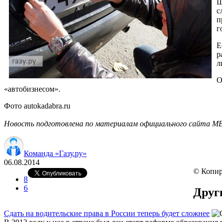
Ш
с
п
г
Е
р
л
О
«автобизнесом».
Фото autokadabra.ru
Новость подготовлена по материалам официального сайта МВД,
Команда «Газу.ру»
06.08.2014
© Копир
8
6
Друг
Сдать на водительские права в России теперь будет сложнее