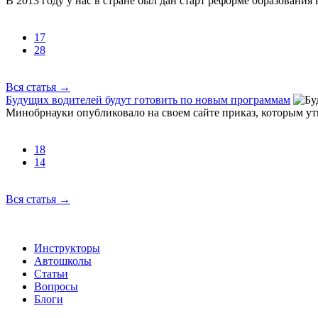
В 2013 году у нас в стране был дан старт реформе образования 
17
28
Вся статья
→
Будущих водителей будут готовить по новым программам
Минобрнауки опубликовало на своем сайте приказ, которым у
18
14
Вся статья
→
Инструкторы
Автошколы
Статьи
Вопросы
Блоги