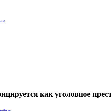
сто
ицируется как уголовное прес
омобили