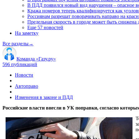
В ПДД появился новый вид нарушения – опасное 
Кража номеров теперь квалифицируется как уголов
Россиянам разрешат поворачивать направо на красн
Предельная скорость в городе может быть снижена д
Еще 57 новостей
На заметку
Все разделы
→
Команда «Газу.ру»
596 публикаций
Новости
Автоправо
Изменения в законе и ПДД
Российские власти внесли в УК поправки, согласно которы
Т
з
п