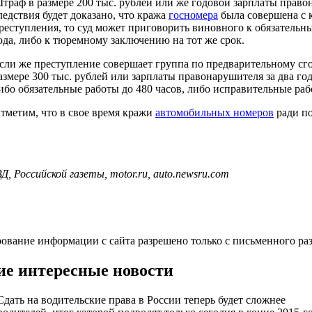
траф в размере 200 тыс. рублей или же годовой зарплаты право
ледствия будет доказано, что кража
госномера
была совершена с 
реступления, то суд может приговорить виновного к обязательн
ода, либо к тюремному заключению на тот же срок.
сли же преступление совершает группа по предварительному сгов
азмере 300 тыс. рублей или зарплаты правонарушителя за два год
ибо обязательные работы до 480 часов, либо исправительные рабо
тметим, что в свое время кражи
автомобильных номеров
ради п
 Российской газеты, motor.ru, auto.newsru.com
ование информации с сайта разрешено только с письменного р
ие интересные новости