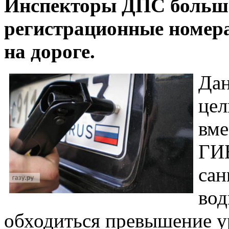
Инспекторы ДПС больше
регистрационные номера
на дороге.
Дан
цел
вме
ГИБ
сан
вод
обходиться превышение ур