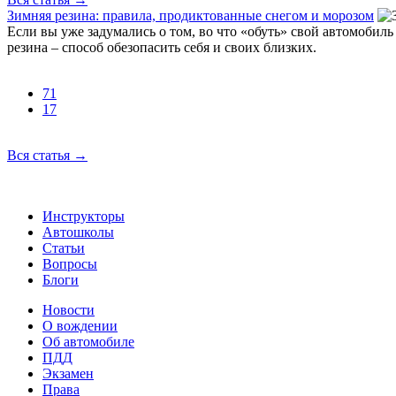
Зимняя резина: правила, продиктованные снегом и морозом
Если вы уже задумались о том, во что «обуть» свой автомобиль
резина – способ обезопасить себя и своих близких.
71
17
Вся статья
→
Инструкторы
Автошколы
Статьи
Вопросы
Блоги
Новости
О вождении
Об автомобиле
ПДД
Экзамен
Права