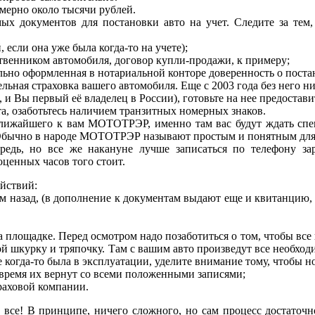
мерно около тысячи рублей.
имых документов для постановки авто на учет. Следите за те
 если она уже была когда-то на учете);
ственником автомобиля, договор купли-продажи, к примеру;
льно оформленная в нотариальной конторе доверенность о постан
ная страховка вашего автомобиля. Еще с 2003 года без него ни 
 и Вы первый её владелец в России), готовьте на нее предостав
та, озаботьтесь наличием транзитных номерных знаков.
 ближайшего к вам МОТОТРЭР, именно там вас будут ждать спе
й. Обычно в народе МОТОТРЭР называют простым и понятным для
едь, но все же накануне лучше записаться по телефону зара
оценных часов того стоит.
йствий:
ем назад, (в дополнение к документам выдают еще и квитанцию, 
а площадке. Перед осмотром надо позаботиться о том, чтобы все 
бой шкурку и тряпочку. Там с вашим авто произведут все необход
когда-то была в эксплуатации, уделите внимание тому, чтобы н
 время их вернут со всеми положенными записями;
раховой компании.
 все! В принципе, ничего сложного, но сам процесс достаточн