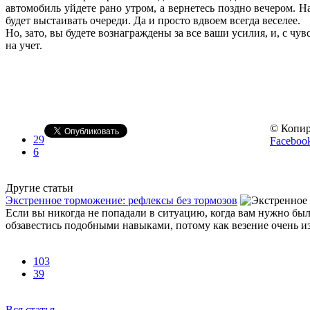
автомобиль уйдете рано утром, а вернетесь поздно вечером. Н
будет выстаивать очереди. Да и просто вдвоем всегда веселее.
Но, зато, вы будете вознаграждены за все ваши усилия, и, с 
на учет.
© Копир
29
Faceboo
6
Другие статьи
Экстренное торможение: рефлексы без тормозов
Если вы никогда не попадали в ситуацию, когда вам нужно был
обзавестись подобными навыками, потому как везение очень из
103
39
Вся статья
→