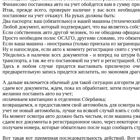
Финансово постановка авто на учет обойдется вам в сумму при
Итак, прежде всего, проверьте наличие у вас всех необход
постановке на учет откажут. На руках должны быть:
Два паспорта: ваш (обязательно) и вашей машины (технический,
Любой документ, который подтверждает, что вы являетесь соб
Если собственник авто другой человек, то не обходима официа
Просто необходим полис ОСАГО, другими словами, это обязатель
Если ваша машина - иностранка (только приехала из заграницы,
Ну и напоследок, если авто к моменту регистрации снято с уче
Убедились в наличии всех документов - и вперед на штурм
транспорта, а так же его постановкой на учет и регистрацие
Здесь в любом случае придется выстаивать приличную очер
предварительную запись придется заплатить, но экономия драг
А дальше включается обычный для такой ситуации алгоритм де
сдаем все документы, ждем, пока их обработают, затем получа
желании поставить авто на учет;
оплачиваем квитанцию в отделении Сбербанка;
возвращаемся, и предоставляем свой автомобиль для осмотра н
учет не новый автомобиль, лучше на всякий случай взять с со
На момент осмотра авто должно быть чистым, если машина уже 
сдаем все документы в регистрационное окно, через некоторое
получаем номера, которые обязательно после надо сообщить ст
Вот такая вот примерная последовательность действий. Вот и