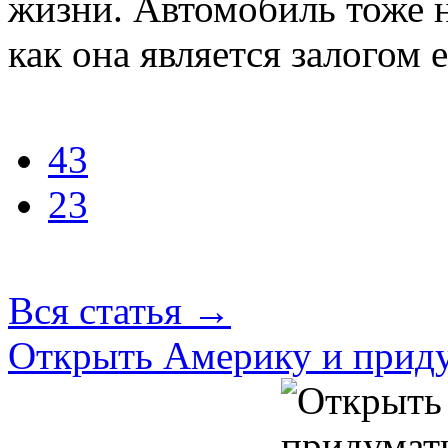
жизни. Автомобиль тоже н
как она является залогом 
43
23
Вся статья
→
Открыть Америку и приду