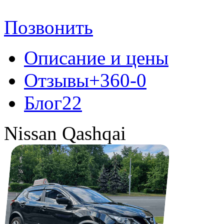
Позвонить
Описание и цены
Отзывы
+36
0
-0
Блог
22
Nissan Qashqai