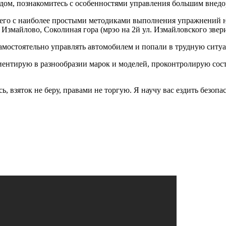
одом, познакомитесь с особенностями управления большим внед
лю его с наиболее простыми методиками выполнения упражнений
змайлово, Соколиная гора (мрэо на 2й ул. Измайловского звер
амостоятельно управлять автомобилем и попали в трудную ситу
иентирую в разнообразии марок и моделей, проконтролирую сост
 взяток не беру, правами не торгую. Я научу вас ездить безопас