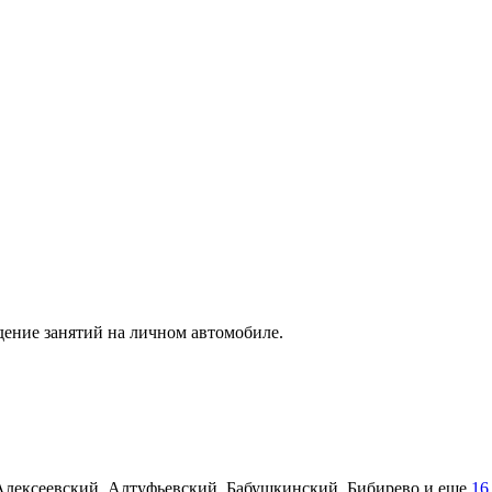
ение занятий на личном автомобиле.
Алексеевский, Алтуфьевский, Бабушкинский, Бибирево
и еще
16