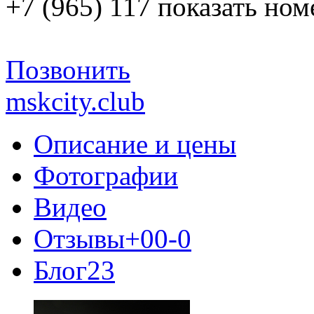
+7 (965) 117
показать ном
Позвонить
mskcity.club
Описание и цены
Фотографии
Видео
Отзывы
+0
0
-0
Блог
23