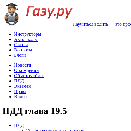
Научиться водить — это про
Инструкторы
Автошколы
Статьи
Вопросы
Блоги
Новости
О вождении
Об автомобиле
ПДД
Экзамен
Права
Видео
ПДД глава 19.5
ПДД
17. Движение в жилых зонах