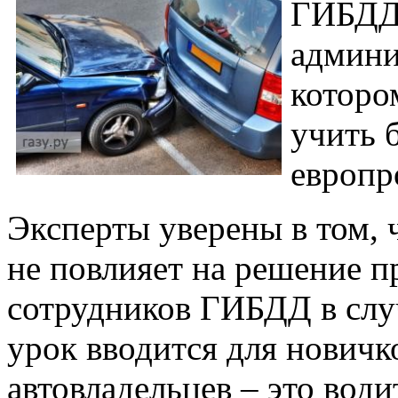
ГИБДД 
админи
которо
учить 
европр
Эксперты уверены в том, 
не повлияет на решение 
сотрудников ГИБДД в случ
урок вводится для новичко
автовладельцев – это вод