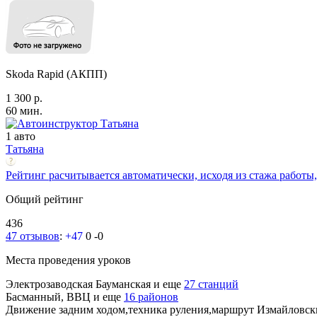
Skoda Rapid (АКПП)
1 300 р.
60 мин.
1 авто
Татьяна
Рейтинг расчитывается автоматически, исходя из стажа работы,
Общий рейтинг
436
47 отзывов
:
+47
0
-0
Места проведения уроков
Электрозаводская
Бауманская
и еще
27 станций
Басманный, ВВЦ
и еще
16 районов
Движение задним ходом,техника руления,маршрут Измайловс