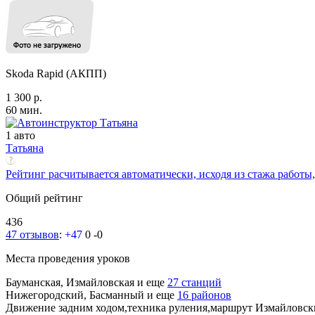
Skoda Rapid (АКПП)
1 300 р.
60 мин.
1 авто
Татьяна
Рейтинг расчитывается автоматически, исходя из стажа работы,
Общий рейтинг
436
47 отзывов
:
+47
0
-0
Места проведения уроков
Бауманская, Измайловская
и еще
27 станций
Нижегородский, Басманный
и еще
16 районов
Движение задним ходом,техника руления,маршрут Измайловс