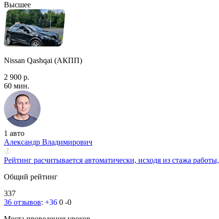
Высшее
Nissan Qashqai (АКПП)
2 900 р.
60 мин.
1 авто
Александр Владимирович
Рейтинг расчитывается автоматически, исходя из стажа работы,
Общий рейтинг
337
36 отзывов
:
+36
0
-0
Места проведения уроков