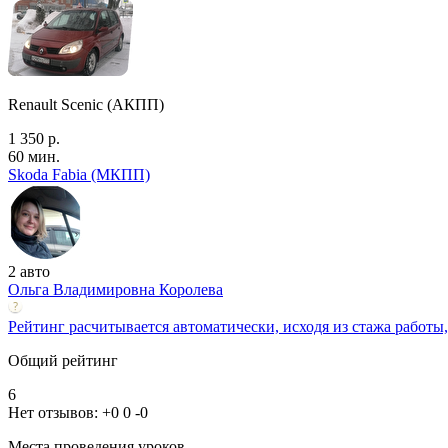
Renault Scenic (АКПП)
1 350 р.
60 мин.
Skoda Fabia (МКПП)
2 авто
Ольга Владимировна Королева
Рейтинг расчитывается автоматически, исходя из стажа работы,
Общий рейтинг
6
Нет отзывов:
+0
0
-0
Места проведения уроков