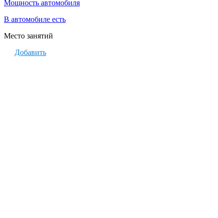
Мощность автомобиля
В автомобиле есть
Место занятий
Добавить
Стоимость часа обучения
Экзаменационный маршрут
Дополнительно
+7 (495) 236-73-66
Позвоните нам, и поможем
вам сделать правильный выбор
16 инструкторов
Упорядочить:
по рейтингу
по отзывам
по цене
Renault Scenic (АКПП)