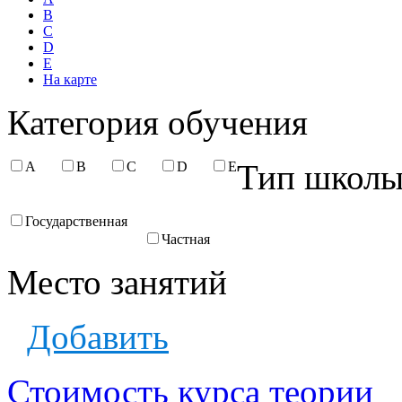
B
C
D
E
На карте
Категория обучения
Тип школ
A
B
C
D
E
Государственная
Частная
Место занятий
Добавить
Стоимость курса теории