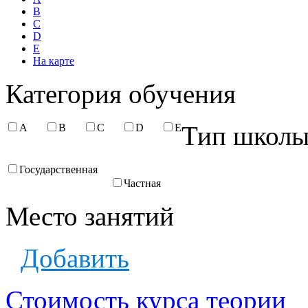
B
C
D
E
На карте
Категория обучения
Тип школ
A
B
C
D
E
Государственная
Частная
Место занятий
Добавить
Стоимость курса теории