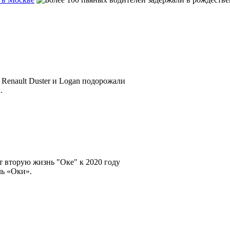
.
ль «Оки».