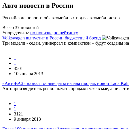
Авто новости в России
Российские новости об автомобилях и для автомобилистов.
Всего 37 новостей
Упорядочить:
по новизне
по рейтингу
Volkswagen выпустит в России бюджетный бренд
Три модели - седан, универсал и компактвэн – будут созданы 
1
1
3501
10 января 2013
«АвтоВАЗ» назвал точные даты начала продаж новой Lada Kali
Автопроизводитель решил начать продажи уже в мае, а не летом
1
1
3121
9 января 2013
Более 100 пьяных водителей задержали в рождественскую ночь