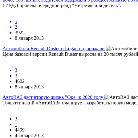
ГИБДД провела очередной рейд "Нетрезвый водитель".
5
2
3925
8 января 2013
Автомобили Renault Duster и Logan подорожали
Цена базовой версии Renault Duster выросла на 20 тысяч рублей
3
3
4602
8 января 2013
АвтоВАЗ даст вторую жизнь "Оке" к 2020 году
Тольяттинский «АвтоВАЗ» планирует разработать новую моде
3
1
4499
4 января 2013